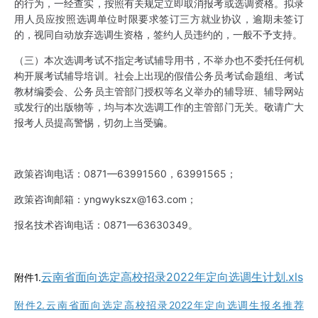
的行为，一经查实，按照有关规定立即取消报考或选调资格。拟录
用人员应按照选调单位时限要求签订三方就业协议，逾期未签订
的，视同自动放弃选调生资格，签约人员违约的，一般不予支持。
（三）本次选调考试不指定考试辅导用书，不举办也不委托任何机
构开展考试辅导培训。社会上出现的假借公务员考试命题组、考试
教材编委会、公务员主管部门授权等名义举办的辅导班、辅导网站
或发行的出版物等，均与本次选调工作的主管部门无关。敬请广大
报考人员提高警惕，切勿上当受骗。
政策咨询电话：0871—63991560，63991565；
政策咨询邮箱：yngwykszx@163.com；
报名技术咨询电话：0871—63630349。
云南省面向选定高校招录2022年定向选调生计划.xls
附件1.
附件2.云南省面向选定高校招录2022年定向选调生报名推荐