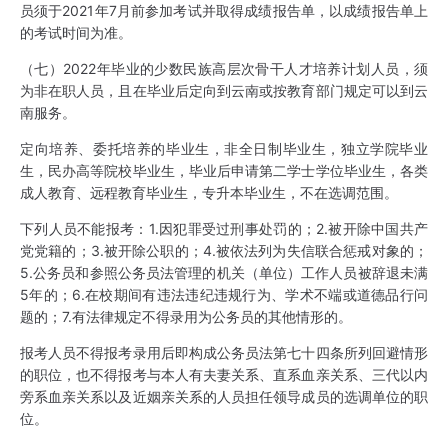
员须于2021年7月前参加考试并取得成绩报告单，以成绩报告单上
的考试时间为准。
（七）2022年毕业的少数民族高层次骨干人才培养计划人员，须
为非在职人员，且在毕业后定向到云南或按教育部门规定可以到云
南服务。
定向培养、委托培养的毕业生，非全日制毕业生，独立学院毕业
生，民办高等院校毕业生，毕业后申请第二学士学位毕业生，各类
成人教育、远程教育毕业生，专升本毕业生，不在选调范围。
下列人员不能报考：1.因犯罪受过刑事处罚的；2.被开除中国共产
党党籍的；3.被开除公职的；4.被依法列为失信联合惩戒对象的；
5.公务员和参照公务员法管理的机关（单位）工作人员被辞退未满
5年的；6.在校期间有违法违纪违规行为、学术不端或道德品行问
题的；7.有法律规定不得录用为公务员的其他情形的。
报考人员不得报考录用后即构成公务员法第七十四条所列回避情形
的职位，也不得报考与本人有夫妻关系、直系血亲关系、三代以内
旁系血亲关系以及近姻亲关系的人员担任领导成员的选调单位的职
位。