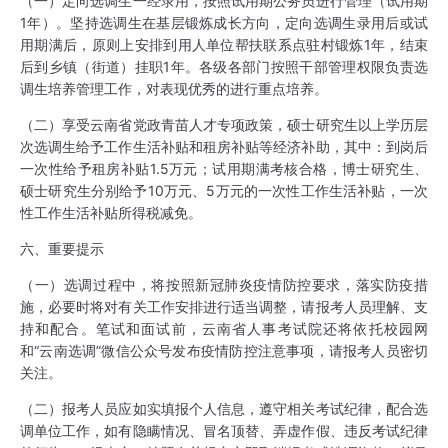
（一）定向选调生一经录用，按照试用期公务员进行管理（试用期
1年）。坚持选调生在基层锻炼成长方向，定向选调生录用后或试
用期满后，原则上安排到用人单位帮扶联系点驻村锻炼1年，结束
后到乡镇（街道）挂职1年。各级各部门按照干部管理权限负责选
调生培养管理工作，对表现优秀的进行重点培养。
（二）享受云南省党政青苗人才专项政策，硕士研究生以上学历层
次选调生给予工作生活补贴和租房补贴等经济补助，其中：到岗后
一次性给予租房补贴1.5万元；试用期满考核合格，博士研究生、
硕士研究生分别给予10万元、5万元的一次性工作生活补贴，一次
性工作生活补贴所得税减免。
六、重要提示
（一）选调过程中，将按照新冠肺炎疫情防控要求，落实防疫措
施，必要时将对有关工作安排进行适当调整，请报考人员理解、支
持和配合。笔试和面试前，云南省人事考试院还将依托校园网
和“云南选调”微信公众号发布疫情防控注意事项，请报考人员密切
关注。
（二）报考人员应如实填报个人信息，遵守相关考试纪律，配合选
调单位工作，如有隐瞒情况、冒名顶替、弄虚作假、违反考试纪律